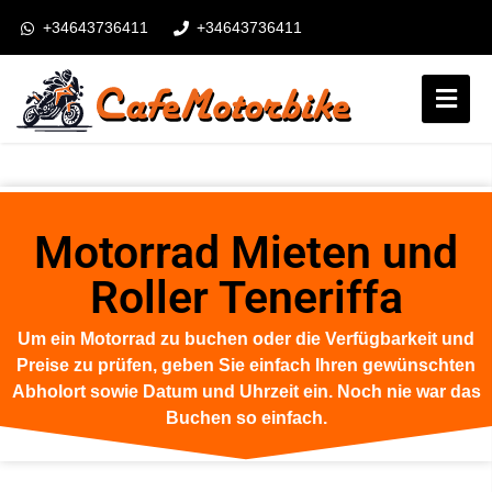
+34643736411
+34643736411
booking@cafemotorbike.com
Anmeldung
Folgen Sie uns:
Motorrad Mieten und
Roller Teneriffa
Um ein Motorrad zu buchen oder die Verfügbarkeit und
Preise zu prüfen, geben Sie einfach Ihren gewünschten
Abholort sowie Datum und Uhrzeit ein. Noch nie war das
Buchen so einfach.