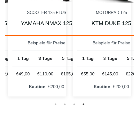
I
SCOOTER 125 PLUS
MOTORRAD 125
125
YAMAHA NMAX 125
KTM DUKE 125
e
Beispiele für Preise
Beispiele für Preise
 Tage
1 Tag
3 Tage
5 Tage
1 Tag
3 Tage
5 Tag
162,00
€49,00
€110,00
€165,00
€55,00
€145,00
€220,
Kaution
: €200,00
Kaution
: €200,00