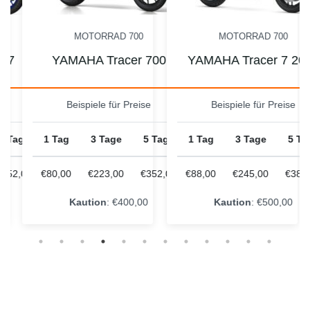
MOTORRAD 700
MOTORRAD 700
 7
YAMAHA Tracer 700
YAMAHA Tracer 7 202
e
Beispiele für Preise
Beispiele für Preise
 Tage
1 Tag
3 Tage
5 Tage
1 Tag
3 Tage
5 Tag
352,00
€80,00
€223,00
€352,00
€88,00
€245,00
€387,
Kaution
: €400,00
Kaution
: €500,00