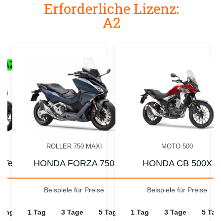
Erforderliche Lizenz:
A2
ROLLER 750 MAXI
MOTO 500
 Tech
HONDA FORZA 750
HONDA CB 500X
e
Beispiele für Preise
Beispiele für Preise
 Tage
1 Tag
3 Tage
5 Tage
1 Tag
3 Tage
5 Tag