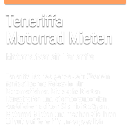
Teneriffa
Motorrad Mieten
Motorradverleih Teneriffa
Teneriffa ist das ganze Jahr über ein
fantastisches Reiseziel für
Motorradfahrer. Mit asphaltierten
Bergstraßen und atemberaubenden
Ausblicken sollten Sie nicht zögern,
Motorrad Mieten und machen Sie Ihren
Urlaub auf Teneriffa unvergesslich.