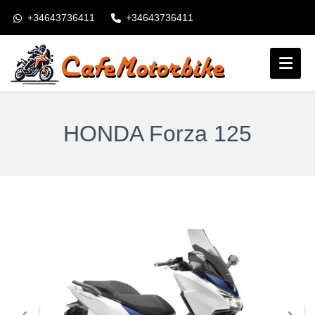
+34643736411
+34643736411
booking@cafemotorbike.com
Anmeldung
Folgen Sie uns:
HONDA Forza 125