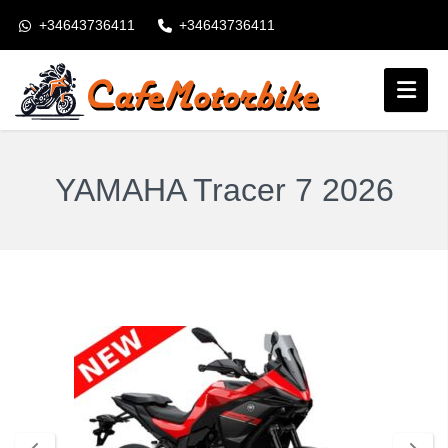
+34643736411
+34643736411
booking@cafemotorbike.com
Anmeldung
Folgen Sie uns:
YAMAHA Tracer 7 2026