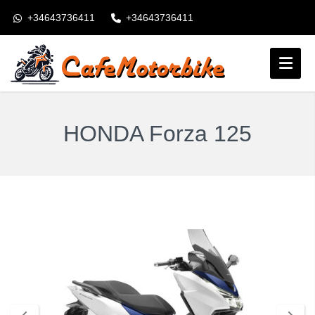
+34643736411
+34643736411
booking@cafemotorbike.com
Accesso
Seguiteci:
HONDA Forza 125