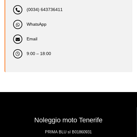
(0034) 643736411
WhatsApp
Email
9:00 – 18:00
Noleggio moto Tenerife
PRIMA BLU sl B01860931