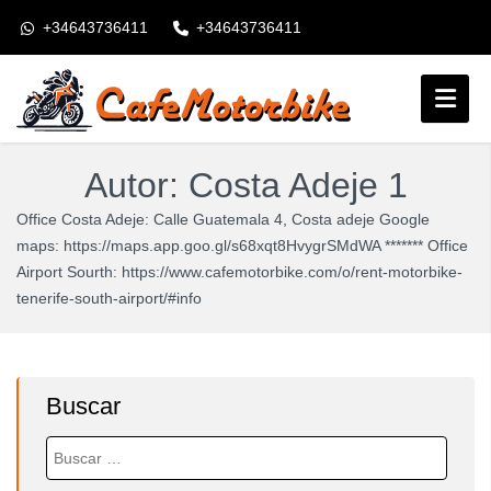
+34643736411
+34643736411
booking@cafemotorbike.com
Inicio de sesión
Autor:
Costa Adeje 1
Síganos:
Office Costa Adeje: Calle Guatemala 4, Costa adeje Google
maps: https://maps.app.goo.gl/s68xqt8HvygrSMdWA ******* Office
Airport Sourth: https://www.cafemotorbike.com/o/rent-motorbike-
tenerife-south-airport/#info
Buscar
Buscar: