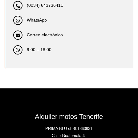
(0034) 643736411
WhatsApp
Correo electrónico
9:00 – 18:00
Alquiler motos Tenerife
PRIMA BLU sl B01860931
Calle Guatemala 4