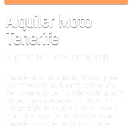
Alquiler Moto
Tenerife
Alquiler de Motos en Tenerife
Tenerife es un destino fantástico para
los motociclistas durante todo el año.
Con carreteras de montaña asfaltadas y
vistas impresionantes, no dudes, en
Cafemotorbike puedes alquilar moto o
scooter y hacer de tus vacaciones en
Tenerife una experiencia inolvidable.