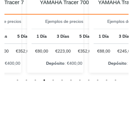
 7
YAMAHA Tracer 700
YAMAHA Tracer 7 202
s
Ejemplos de precios
Ejemplos de precios
 Días
1 Día
3 Días
5 Días
1 Día
3 Días
5 Día
352,00
€80,00
€223,00
€352,00
€88,00
€245,00
€387,
0
Depósito
: €400,00
Depósito
: €500,00