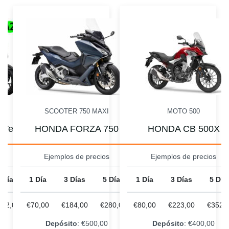
I
SCOOTER 750 MAXI
MOTO 500
 Tech
HONDA FORZA 750
HONDA CB 500X
s
Ejemplos de precios
Ejemplos de precios
 Días
1 Día
3 Días
5 Días
1 Día
3 Días
5 Día
232,00
€70,00
€184,00
€280,00
€80,00
€223,00
€352,
0
Depósito
: €500,00
Depósito
: €400,00