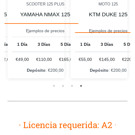
I
SCOOTER 125 PLUS
MOTO 125
125
YAMAHA NMAX 125
KTM DUKE 125
s
Ejemplos de precios
Ejemplos de precios
 Días
1 Día
3 Días
5 Días
1 Día
3 Días
5 Día
162,00
€49,00
€110,00
€165,00
€55,00
€145,00
€220,
0
Depósito
: €200,00
Depósito
: €200,00
Licencia requerida: A2