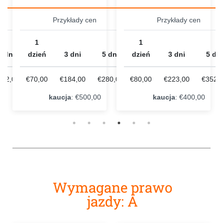
Przykłady cen
Przykłady cen
1
1
5 dni
dzień
3 dni
5 dni
dzień
3 dni
5 dni
232,00
€70,00
€184,00
€280,00
€80,00
€223,00
€352,
kaucja
: €500,00
kaucja
: €400,00
Wymagane prawo
jazdy: A