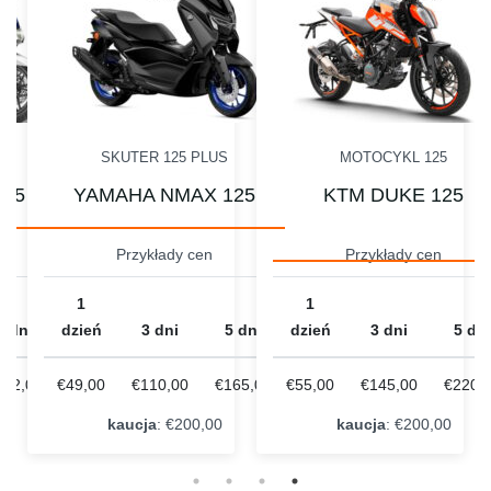
SKUTER 125 PLUS
MOTOCYKL 125
125
YAMAHA NMAX 125
KTM DUKE 125
Przykłady cen
Przykłady cen
1
1
5 dni
dzień
3 dni
5 dni
dzień
3 dni
5 dni
162,00
€49,00
€110,00
€165,00
€55,00
€145,00
€220,
kaucja
: €200,00
kaucja
: €200,00