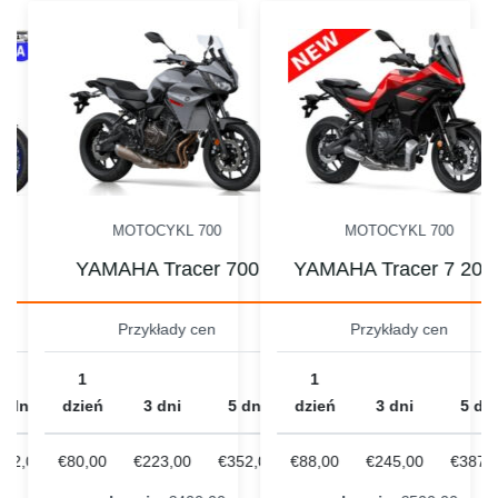
MOTOCYKL 700
MOTOCYKL 700
 7
YAMAHA Tracer 700
YAMAHA Tracer 7 202
Przykłady cen
Przykłady cen
1
1
5 dni
dzień
3 dni
5 dni
dzień
3 dni
5 dni
352,00
€80,00
€223,00
€352,00
€88,00
€245,00
€387,