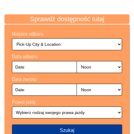
Sprawdź dostępność tutaj
Miejsce odbioru
Data odbioru
Data zwrotu
Prawo jazdy
Szukaj