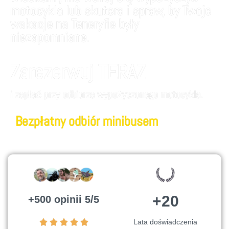
motocykla lub skutera i spraw, by Twoje
wakacje na Teneryfie były
niezapomniane.
Zarezerwuj TERAZ
i zapłać przy odbiorze wypożyczonego motocykla.
Bezpłatny odbiór minibusem
+20
+500 opinii 5/5
Lata doświadczenia