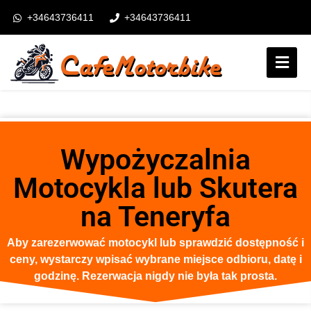
+34643736411
+34643736411
booking@cafemotorbike.com
Login
Obserwuj nas:
Wypożyczalnia
Motocykla lub Skutera
na Teneryfa
Aby zarezerwować motocykl lub sprawdzić dostępność i
ceny, wystarczy wpisać wybrane miejsce odbioru, datę i
godzinę. Rezerwacja nigdy nie była tak prosta.