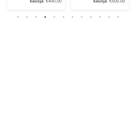
kaucja
: €400,00
kaucja
: €500,00
Wypożyczalnia Motocykli
Teneryfa. Dlaczego warto nas
wybrać?
Od ponad 20 lat jesteśmy liderem w branży wynajmu