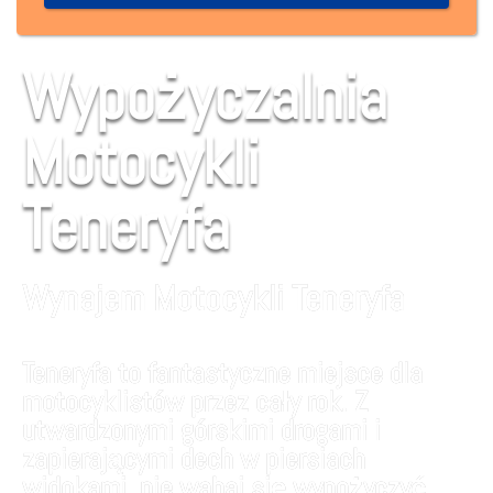
Wypożyczalnia
Motocykli
Teneryfa
Wynajem Motocykli Teneryfa
Teneryfa to fantastyczne miejsce dla
motocyklistów przez cały rok. Z
utwardzonymi górskimi drogami i
zapierającymi dech w piersiach
widokami, nie wahaj się wypożyczyć