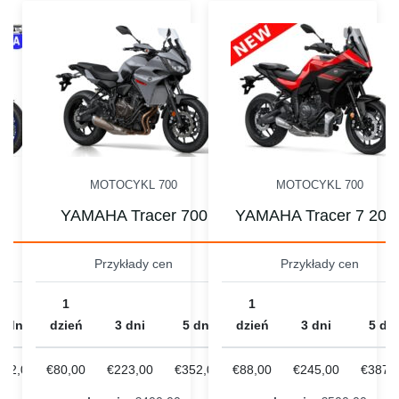
MOTOCYKL 700
MOTOCYKL 700
 7
YAMAHA Tracer 700
YAMAHA Tracer 7 202
Przykłady cen
Przykłady cen
1
1
5 dni
dzień
3 dni
5 dni
dzień
3 dni
5 dni
352,00
€80,00
€223,00
€352,00
€88,00
€245,00
€387,