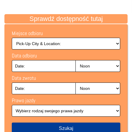
Sprawdź dostępność tutaj
Miejsce odbioru
Data odbioru
Data zwrotu
Prawo jazdy
Szukaj