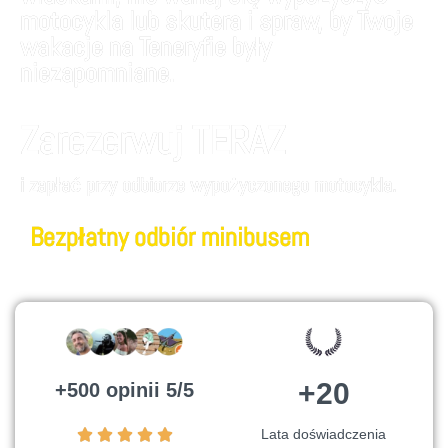
motocykla lub skutera i spraw, by Twoje
wakacje na Teneryfie były
niezapomniane.
Zarezerwuj TERAZ
i zapłać przy odbiorze wypożyczonego motocykla.
Bezpłatny odbiór minibusem
+20
+500 opinii 5/5
Lata doświadczenia