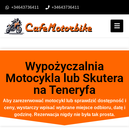
+34643736411
+34643736411
booking@cafemotorbike.com
Login
Obserwuj nas:
Wypożyczalnia
Motocykla lub Skutera
na Teneryfa
Aby zarezerwować motocykl lub sprawdzić dostępność i
ceny, wystarczy wpisać wybrane miejsce odbioru, datę i
godzinę. Rezerwacja nigdy nie była tak prosta.