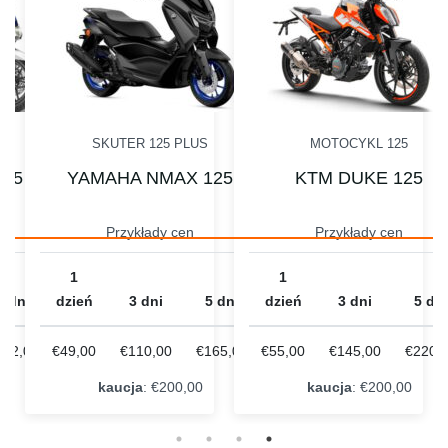
SKUTER 125 PLUS
MOTOCYKL 125
125
YAMAHA NMAX 125
KTM DUKE 125
Przykłady cen
Przykłady cen
1
1
5 dni
dzień
3 dni
5 dni
dzień
3 dni
5 dni
162,00
€49,00
€110,00
€165,00
€55,00
€145,00
€220,
kaucja
: €200,00
kaucja
: €200,00