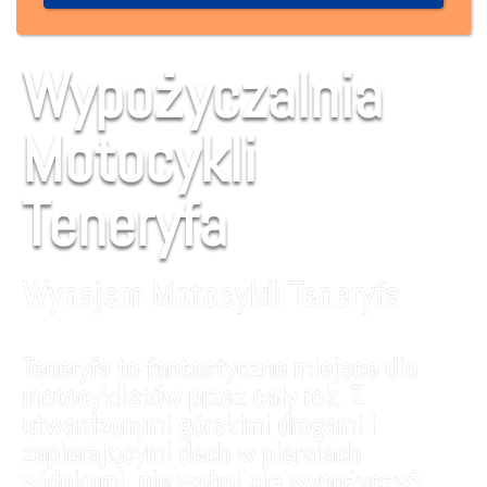
Wypożyczalnia
Motocykli
Teneryfa
Wynajem Motocykli Teneryfa
Teneryfa to fantastyczne miejsce dla
motocyklistów przez cały rok. Z
utwardzonymi górskimi drogami i
zapierającymi dech w piersiach
widokami, nie wahaj się wypożyczyć