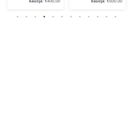
kaucja
: €400,00
kaucja
: €500,00
Wypożyczalnia Motocykli
Teneryfa. Dlaczego warto nas
wybrać?
Od ponad 20 lat jesteśmy liderem w branży wynajmu