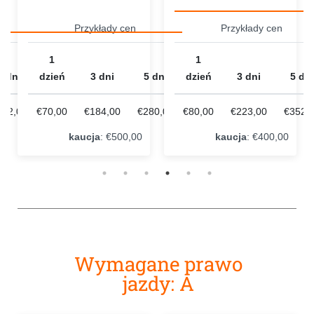
Przykłady cen
Przykłady cen
1
1
5 dni
dzień
3 dni
5 dni
dzień
3 dni
5 dni
232,00
€70,00
€184,00
€280,00
€80,00
€223,00
€352,
kaucja
: €500,00
kaucja
: €400,00
Wymagane prawo
jazdy: A