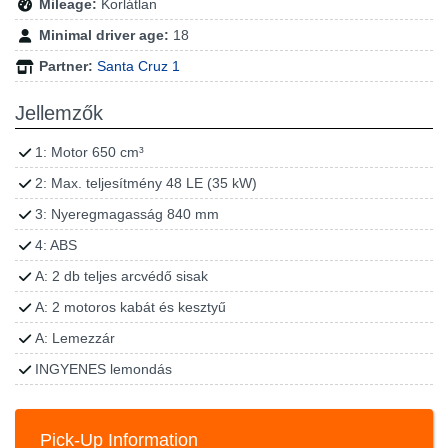
Mileage:
Korlátlan
Minimal driver age:
18
Partner:
Santa Cruz 1
Jellemzők
1: Motor 650 cm³
2: Max. teljesítmény 48 LE (35 kW)
3: Nyeregmagasság 840 mm
4: ABS
A: 2 db teljes arcvédő sisak
A: 2 motoros kabát és kesztyű
A: Lemezzár
INGYENES lemondás
Pick-Up Information