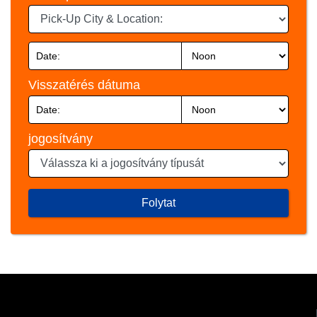
Visszatérés dátuma
jogosítvány
Folytat