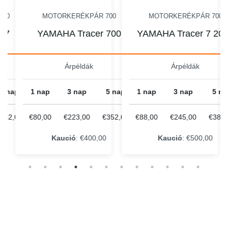
00
MOTORKERÉKPÁR 700
MOTORKERÉKPÁR 700
 7
YAMAHA Tracer 700
YAMAHA Tracer 7 202
Árpéldák
Árpéldák
5 nap
1 nap
3 nap
5 nap
1 nap
3 nap
5 na
352,00
€80,00
€223,00
€352,00
€88,00
€245,00
€387,
Kaució
: €400,00
Kaució
: €500,00