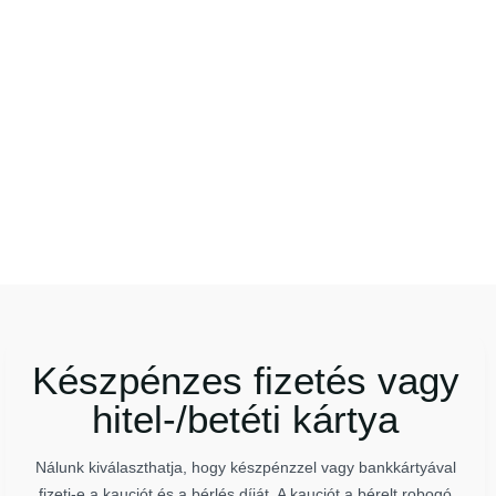
Készpénzes fizetés vagy
hitel-/betéti kártya
Nálunk kiválaszthatja, hogy készpénzzel vagy bankkártyával
fizeti-e a kauciót és a bérlés díját. A kauciót a bérelt robogó