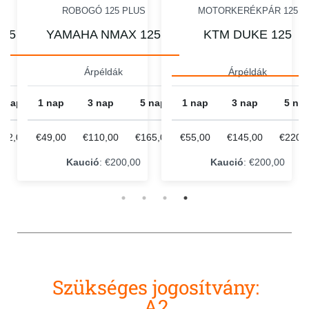
I
ROBOGÓ 125 PLUS
MOTORKERÉKPÁR 125
125
YAMAHA NMAX 125
KTM DUKE 125
Árpéldák
Árpéldák
5 nap
1 nap
3 nap
5 nap
1 nap
3 nap
5 na
162,00
€49,00
€110,00
€165,00
€55,00
€145,00
€220,
Kaució
: €200,00
Kaució
: €200,00
Szükséges jogosítvány:
A2