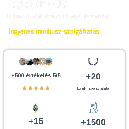
Foglaljon MOST
és fizessen a bérelt motorkerékpár átvételekor.
Ingyenes minibusz-szolgáltatás
+20
+500 értékelés 5/5
Évek tapasztalata
+15
+1500