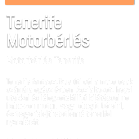
Tenerife
Motorbérlés
Motorbérlés Tenerife
Tenerife fantasztikus úti cél a motorosok
számára egész évben. Aszfaltozott hegyi
utakkal és lélegzetelállító kilátással ne
habozzon motort vagy robogót bérelni,
és tegye felejthetetlenné tenerifei
nyaralását.