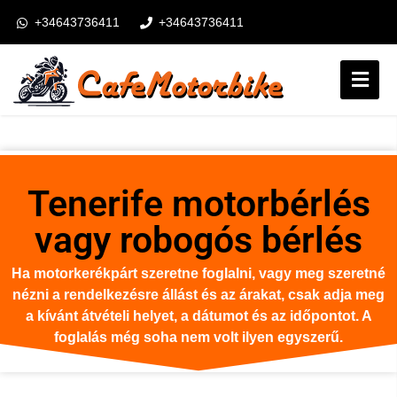
+34643736411
+34643736411
booking@cafemotorbike.com
Login
Kövess minket:
Tenerife motorbérlés
vagy robogós bérlés
Ha motorkerékpárt szeretne foglalni, vagy meg szeretné
nézni a rendelkezésre állást és az árakat, csak adja meg
a kívánt átvételi helyet, a dátumot és az időpontot. A
foglalás még soha nem volt ilyen egyszerű.