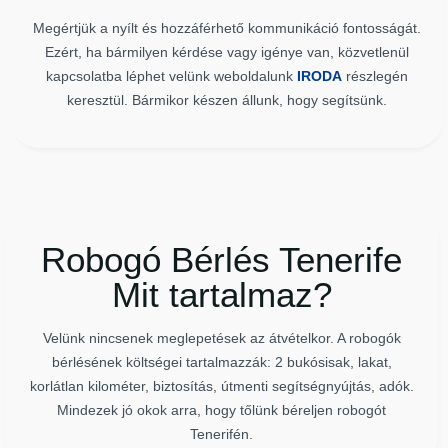
Megértjük a nyílt és hozzáférhető kommunikáció fontosságát.
Ezért, ha bármilyen kérdése vagy igénye van, közvetlenül
kapcsolatba léphet velünk weboldalunk
IRODA
részlegén
keresztül. Bármikor készen állunk, hogy segítsünk.
Robogó Bérlés Tenerife
Mit tartalmaz?
Velünk nincsenek meglepetések az átvételkor. A robogók
bérlésének költségei tartalmazzák: 2 bukósisak, lakat,
korlátlan kilométer, biztosítás, útmenti segítségnyújtás, adók.
Mindezek jó okok arra, hogy tőlünk béreljen robogót
Tenerifén.