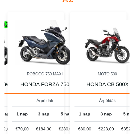
I
ROBOGÓ 750 MAXI
MOTO 500
 Tech
HONDA FORZA 750
HONDA CB 500X
Árpéldák
Árpéldák
5 nap
1 nap
3 nap
5 nap
1 nap
3 nap
5 na
232,00
€70,00
€184,00
€280,00
€80,00
€223,00
€352,