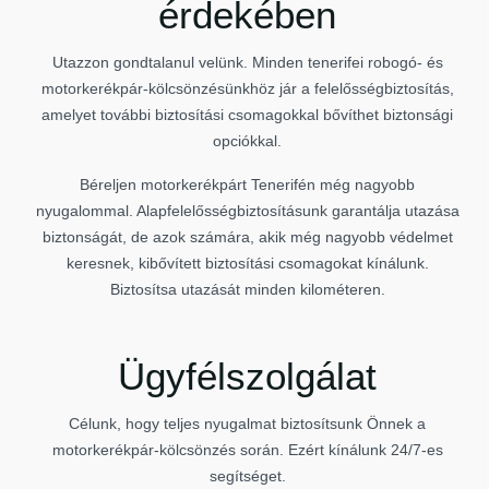
érdekében
Utazzon gondtalanul velünk. Minden tenerifei robogó- és
motorkerékpár-kölcsönzésünkhöz jár a felelősségbiztosítás,
amelyet további biztosítási csomagokkal bővíthet biztonsági
opciókkal.
Béreljen motorkerékpárt Tenerifén még nagyobb
nyugalommal. Alapfelelősségbiztosításunk garantálja utazása
biztonságát, de azok számára, akik még nagyobb védelmet
keresnek, kibővített biztosítási csomagokat kínálunk.
Biztosítsa utazását minden kilométeren.
Ügyfélszolgálat
Célunk, hogy teljes nyugalmat biztosítsunk Önnek a
motorkerékpár-kölcsönzés során. Ezért kínálunk 24/7-es
segítséget.