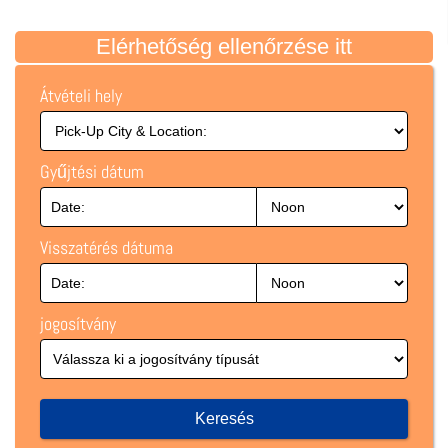
Elérhetőség ellenőrzése itt
Átvételi hely
Gyűjtési dátum
Visszatérés dátuma
jogosítvány
Keresés