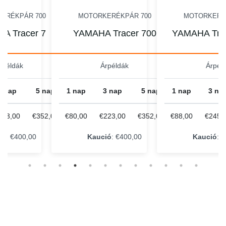
00
MOTORKERÉKPÁR 700
MOTORKERÉKPÁR 700
 7
YAMAHA Tracer 700
YAMAHA Tracer 7 202
Árpéldák
Árpéldák
5 nap
1 nap
3 nap
5 nap
1 nap
3 nap
5 na
352,00
€80,00
€223,00
€352,00
€88,00
€245,00
€387,
Kaució
: €400,00
Kaució
: €500,00