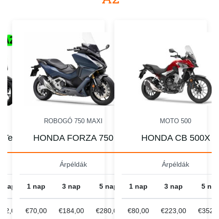
I
ROBOGÓ 750 MAXI
MOTO 500
 Tech
HONDA FORZA 750
HONDA CB 500X
Árpéldák
Árpéldák
5 nap
1 nap
3 nap
5 nap
1 nap
3 nap
5 na
232,00
€70,00
€184,00
€280,00
€80,00
€223,00
€352,