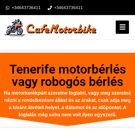
+34643736411
+34643736411
booking@cafemotorbike.com
Login
Kövess minket:
Tenerife motorbérlés
vagy robogós bérlés
Ha motorkerékpárt szeretne foglalni, vagy meg szeretné
nézni a rendelkezésre állást és az árakat, csak adja meg
a kívánt átvételi helyet, a dátumot és az időpontot. A
foglalás még soha nem volt ilyen egyszerű.