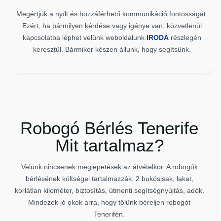
Megértjük a nyílt és hozzáférhető kommunikáció fontosságát.
Ezért, ha bármilyen kérdése vagy igénye van, közvetlenül
kapcsolatba léphet velünk weboldalunk
IRODA
részlegén
keresztül. Bármikor készen állunk, hogy segítsünk.
Robogó Bérlés Tenerife
Mit tartalmaz?
Velünk nincsenek meglepetések az átvételkor. A robogók
bérlésének költségei tartalmazzák: 2 bukósisak, lakat,
korlátlan kilométer, biztosítás, útmenti segítségnyújtás, adók.
Mindezek jó okok arra, hogy tőlünk béreljen robogót
Tenerifén.