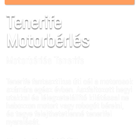
Tenerife
Motorbérlés
Motorbérlés Tenerife
Tenerife fantasztikus úti cél a motorosok
számára egész évben. Aszfaltozott hegyi
utakkal és lélegzetelállító kilátással ne
habozzon motort vagy robogót bérelni,
és tegye felejthetetlenné tenerifei
nyaralását.