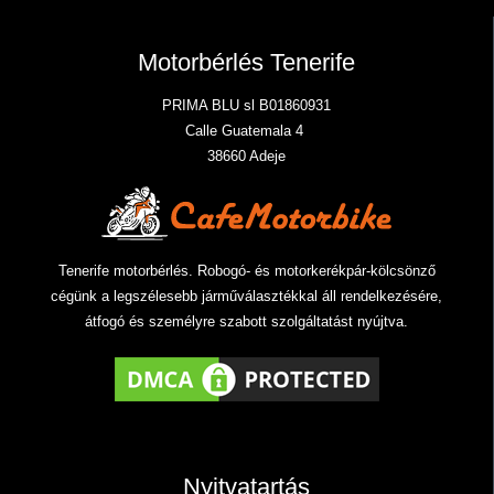
Motorbérlés Tenerife
PRIMA BLU sl B01860931
Calle Guatemala 4
38660 Adeje
Tenerife motorbérlés. Robogó- és motorkerékpár-kölcsönző
cégünk a legszélesebb járműválasztékkal áll rendelkezésére,
átfogó és személyre szabott szolgáltatást nyújtva.
Nyitvatartás