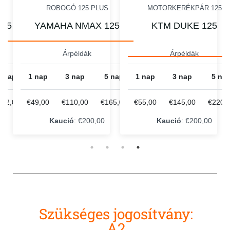
I
ROBOGÓ 125 PLUS
MOTORKERÉKPÁR 125
125
YAMAHA NMAX 125
KTM DUKE 125
Árpéldák
Árpéldák
5 nap
1 nap
3 nap
5 nap
1 nap
3 nap
5 na
162,00
€49,00
€110,00
€165,00
€55,00
€145,00
€220,
Kaució
: €200,00
Kaució
: €200,00
Szükséges jogosítvány:
A2