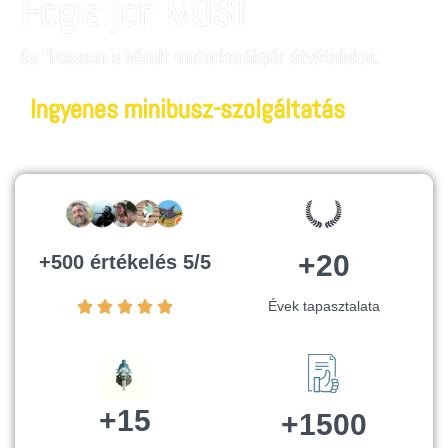
Foglaljon MOST
és fizessen a bérelt motorkerékpár átvételekor.
Ingyenes minibusz-szolgáltatás
+20
+500 értékelés 5/5
Évek tapasztalata
+15
+1500