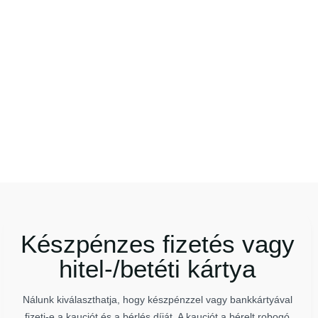
Készpénzes fizetés vagy
hitel-/betéti kártya
Nálunk kiválaszthatja, hogy készpénzzel vagy bankkártyával
fizeti-e a kauciót és a bérlés díját. A kauciót a bérelt robogó