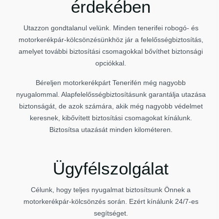
érdekében
Utazzon gondtalanul velünk. Minden tenerifei robogó- és
motorkerékpár-kölcsönzésünkhöz jár a felelősségbiztosítás,
amelyet további biztosítási csomagokkal bővíthet biztonsági
opciókkal.
Béreljen motorkerékpárt Tenerifén még nagyobb
nyugalommal. Alapfelelősségbiztosításunk garantálja utazása
biztonságát, de azok számára, akik még nagyobb védelmet
keresnek, kibővített biztosítási csomagokat kínálunk.
Biztosítsa utazását minden kilométeren.
Ügyfélszolgálat
Célunk, hogy teljes nyugalmat biztosítsunk Önnek a
motorkerékpár-kölcsönzés során. Ezért kínálunk 24/7-es
segítséget.