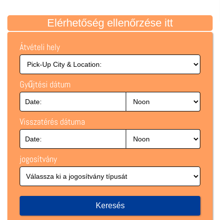
Elérhetőség ellenőrzése itt
Átvételi hely
Gyűjtési dátum
Visszatérés dátuma
jogosítvány
Keresés